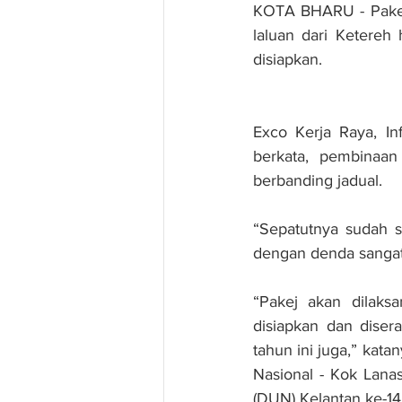
KOTA BHARU - Pakej
laluan dari Ketereh
disiapkan.
Exco Kerja Raya, In
berkata, pembinaan
berbanding jadual.
“Sepatutnya sudah si
dengan denda sangat 
“Pakej akan dilaksa
disiapkan dan diser
tahun ini juga,” kat
Nasional - Kok Lan
(DUN) Kelantan ke-14 