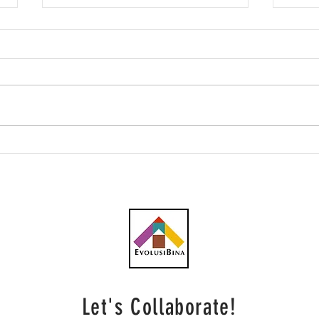
Southern Score raih
AWC 
subkontrak pusat data
RM23
RM146.53 juta
plum
Let's Collaborate!