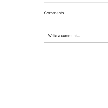
Comments
Write a comment...
Pahang jemput pandangan
rakyat bagi kajian semula
Rancangan Struktur Negeri
2040