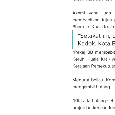
Azami yang juga A
membabitkan tujuh p
Bharu ke Kuala Krai 
“Setakat ini,
Kadok, Kota B
“Pakej 3B membabi
Keruh, Kuala Krai) 
Kerajaan Persekutuan
Menurut beliau, Ker
mengambil hutang.
“Kita ada hutang seb
projek berkenaan te