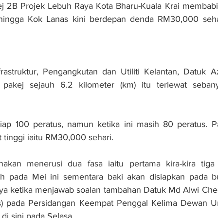
 2B Projek Lebuh Raya Kota Bharu-Kuala Krai membabi
 hingga Kok Lanas kini berdepan denda RM30,000 sehar
frastruktur, Pengangkutan dan Utiliti Kelantan, Datuk 
 pakej sejauh 6.2 kilometer (km) itu terlewat seban
ap 100 peratus, namun ketika ini masih 80 peratus. Pak
tinggi iaitu RM30,000 sehari.
nakan menerusi dua fasa iaitu pertama kira-kira tiga 
ah pada Mei ini sementara baki akan disiapkan pada b
anya ketika menjawab soalan tambahan Datuk Md Alwi Che
as) pada Persidangan Keempat Penggal Kelima Dewan U
di sini pada Selasa.