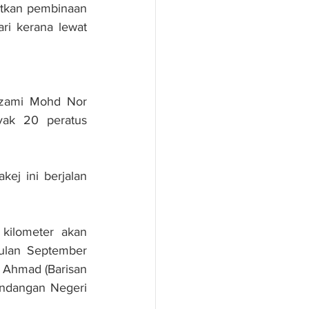
tkan pembinaan 
i kerana lewat 
Azami Mohd Nor 
yak 20 peratus 
ej ini berjalan 
kilometer akan 
ulan September 
 Ahmad (Barisan 
ndangan Negeri 