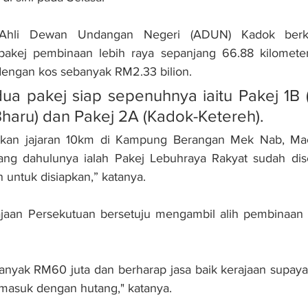
hli Dewan Undangan Negeri (ADUN) Kadok berkata
akej pembinaan lebih raya sepanjang 66.88 kilometer 
dengan kos sebanyak RM2.33 bilion.
 dua pakej siap sepenuhnya iaitu Pakej 1B 
haru) dan Pakej 2A (Kadok-Ketereh).
tkan jajaran 10km di Kampung Berangan Mek Nab, Ma
yang dahulunya ialah Pakej Lebuhraya Rakyat sudah dis
 untuk disiapkan,” katanya.
ajaan Persekutuan bersetuju mengambil alih pembinaan p
anyak RM60 juta dan berharap jasa baik kerajaan supaya
rmasuk dengan hutang," katanya.