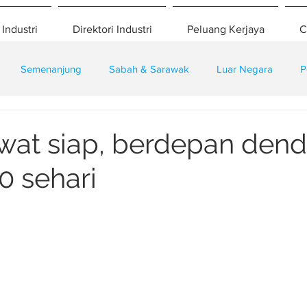
 Industri
Direktori Industri
Peluang Kerjaya
C
Semenanjung
Sabah & Sarawak
Luar Negara
P
eselamatan
Pembangunan
Training
ewat siap, berdepan den
 sehari