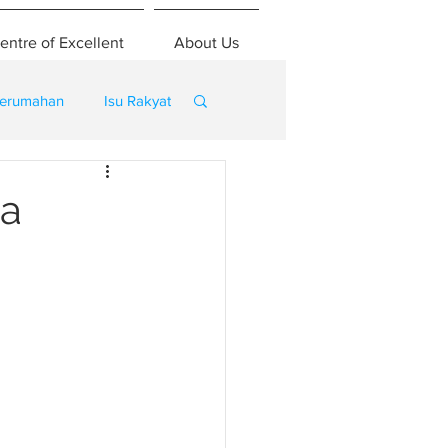
entre of Excellent
About Us
erumahan
Isu Rakyat
da