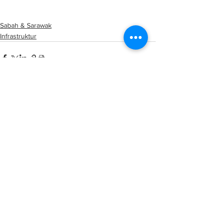
96.6%, dijangka siap Disember
Sabah & Sarawak
Infrastruktur
See All
Related Posts