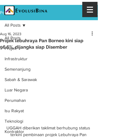
Post
All Posts
Aug 16, 2023
All Posts
Projek lebuhraya Pan Borneo kini siap
96.6%, dijangka siap Disember
Projek
Infrastruktur
Semenanjung
Sabah & Sarawak
Luar Negara
Perumahan
Isu Rakyat
Teknologi
UGGAH diberikan taklimat berhubung status 
Kontraktor
terkini pembinaan projek Lebuhraya Pan 