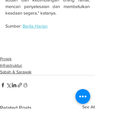
mencari penyelesaian dan membetulkan 
keadaan segera," katanya.
Sumber: 
Berita Harian
Lampu berkelip, papan tanda keselamatan 
projek bina Lebuhraya Pan Borneo kena 
curi, rosak
Projek
Infrastruktur
Sabah & Sarawak
See All
Related Posts