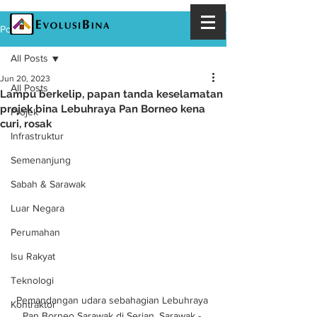
Post
All Posts
Jun 20, 2023
All Posts
Lampu berkelip, papan tanda keselamatan
projek bina Lebuhraya Pan Borneo kena
Projek
curi, rosak
Infrastruktur
Semenanjung
Sabah & Sarawak
Luar Negara
Perumahan
Isu Rakyat
Teknologi
Pemandangan udara sebahagian Lebuhraya 
Kontraktor
Pan Borneo Sarawak di Serian, Sarawak - 