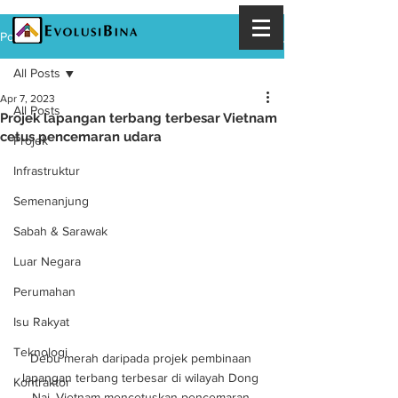
Post
All Posts
Apr 7, 2023
All Posts
Projek lapangan terbang terbesar Vietnam
cetus pencemaran udara
Projek
Infrastruktur
Semenanjung
Sabah & Sarawak
Luar Negara
Perumahan
Isu Rakyat
Teknologi
Debu merah daripada projek pembinaan 
lapangan terbang terbesar di wilayah Dong 
Kontraktor
Nai, Vietnam mencetuskan pencemaran 