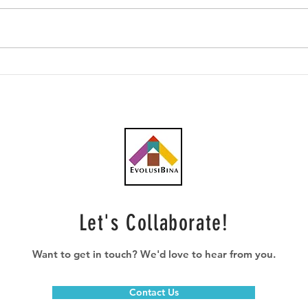
Southern Score raih
AWC 
subkontrak pusat data
RM23
RM146.53 juta
plum
Let's Collaborate!
Want to get in touch? We'd love to hear from you.
Contact Us