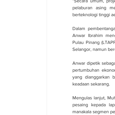
"Secara umum, proje
pelaburan asing me
berteknologi tinggi 
Dalam pembentangan
Anwar Ibrahim men
Pulau Pinang (LTAPP
Selangor, namun be
Anwar dipetik sebag
pertumbuhan ekonom
yang dianggarkan be
keadaan sekarang.
Mengulas lanjut, Mu
pesaing kepada lap
manakala segmen pe