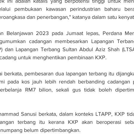
k ini adalah katalis yang berpotensi tinggi untuk men
lalui pembukaan kawasan perindustrian baharu beras
aeroangkasa dan penerbangan," katanya dalam satu kenyata
 Belanjawan 2023 pada Jumaat lepas, Perdana Mente
gumumkan cadangan membesarkan Lapangan Terbang
) dan Lapangan Terbang Sultan Abdul Aziz Shah (LTSA
rcadang untuk menghentikan pembinaan KXP.
ai berkata, pembesaran dua lapangan terbang itu dijang
i pada kos jauh lebih rendah berbanding cadangan 
rbelanja RM7 bilion, sekali gus tidak boleh diperti
hammad Sanusi berkata, dalam konteks LTAPP, KXP tida
angan terbang itu kerana KXP akan beroperasi seba
numpang belum dipertimbangkan.