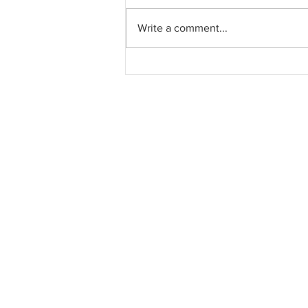
Write a comment...
Pahang jemput pandangan
rakyat bagi kajian semula
Rancangan Struktur Negeri
2040