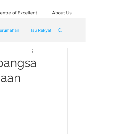
entre of Excellent
About Us
erumahan
Isu Rakyat
abangsa
jaan