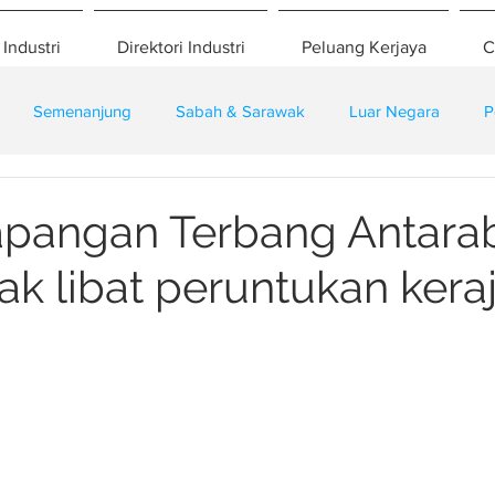
 Industri
Direktori Industri
Peluang Kerjaya
C
Semenanjung
Sabah & Sarawak
Luar Negara
P
eselamatan
Pembangunan
Training
apangan Terbang Antar
dak libat peruntukan kera