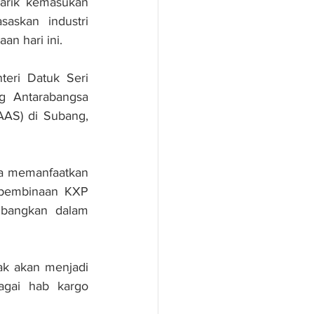
arik kemasukan 
askan industri 
an hari ini.
ri Datuk Seri 
 Antarabangsa 
AS) di Subang, 
ka memanfaatkan 
pembinaan KXP 
mbangkan dalam 
k akan menjadi 
gai hab kargo 