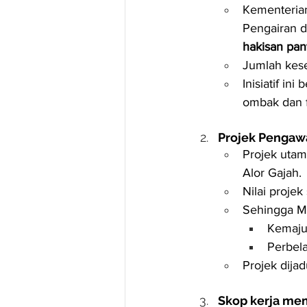
Kementerian
Pengairan d
hakisan pant
Jumlah kese
Inisiatif in
ombak dan 
Projek Pengawa
Projek utam
Alor Gajah.
Nilai projek
Sehingga M
Kemajua
Perbela
Projek dijad
Skop kerja me