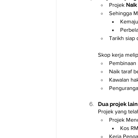
Projek 
Naik
Sehingga M
Kemajua
Perbel
Tarikh siap 
Skop kerja melip
Pembinaan s
Naik taraf b
Kawalan hak
Pengurangan 
Dua projek lai
Projek yang telah
Projek Men
Kos RM
Kerja Penga