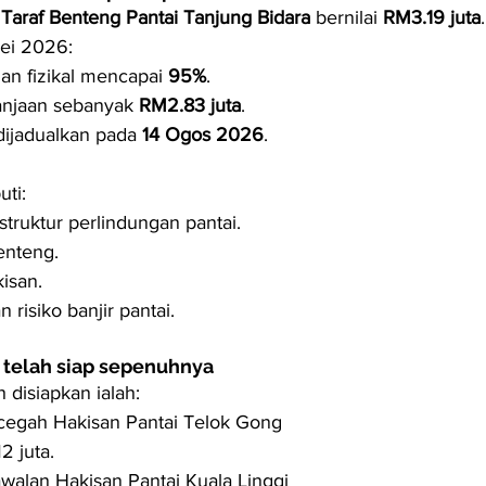
 Taraf Benteng Pantai Tanjung Bidara
 bernilai 
RM3.19 juta
.
ei 2026:
n fizikal mencapai 
95%
.
anjaan sebanyak 
RM2.83 juta
.
dijadualkan pada 
14 Ogos 2026
.
uti:
truktur perlindungan pantai.
enteng.
isan.
risiko banjir pantai.
n telah siap sepenuhnya
 disiapkan ialah:
cegah Hakisan Pantai Telok Gong
2 juta.
walan Hakisan Pantai Kuala Linggi