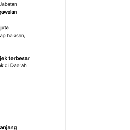
Jabatan 
gawalan 
juta
.
ap hakisan, 
jek terbesar
ak
 di Daerah 
panjang