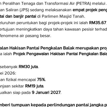
 Peralihan Tenaga dan Transformasi Air (PETRA) melalui 
an Saliran (JPS) sedang melaksanakan 
empat projek pen
ai dan banjir pantai
 di Parlimen Masjid Tanah.
luruhan peruntukan bagi projek-projek ini ialah 
RM35.67 
i bertujuan meningkatkan daya tahan kawasan pesisir terhad
fenomena air pasang besar.
lan Hakisan Pantai Pengkalan Balak merupakan pro
a ialah 
Projek Pengawalan Hakisan Pantai Pengkalan Bal
 sebanyak 
RM30 juta
.
ei 2026:
n fizikal mencapai 
75%
.
njaan sekitar 
RM19 juta
.
ualkan siap pada 
9 Januari 2027
.
mberi tumpuan kepada perlindungan pantai jangka 