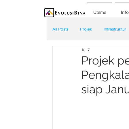
Utama
Info
All Posts
Projek
Infrastruktur
Jul 7
Teknologi
Kontraktor
K
Projek p
Pengkala
siap Jan