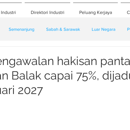
 Industri
Direktori Industri
Peluang Kerjaya
C
Semenanjung
Sabah & Sarawak
Luar Negara
P
eselamatan
Pembangunan
Training
engawalan hakisan panta
n Balak capai 75%, dijad
uari 2027