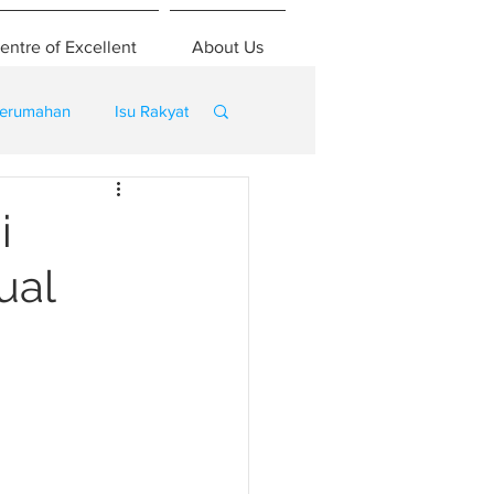
entre of Excellent
About Us
erumahan
Isu Rakyat
i
ual