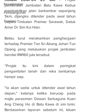
Keselamatan
pembinaan Jambatan Batu Kawa Kedua 
membabitkan jalan berkembar sepanjang 
Pembangunan
5km, dijangka ditender pada awal tahun 
Training
depan Timbalan Premier Sarawak, Datuk 
Amar Dr Sim Kui Hian.
Beliau turut merakamkan penghargaan 
terhadap Premier Tan Sri Abang Johari Tun 
Openg yang meluluskan projek jambatan 
bernilai RM160 juta tersebut.
“Projek itu kini dalam peringkat 
pengambilan tanah dan reka bentuknya 
hampir siap.
“Ia akan sedia untuk ditender awal tahun 
depan,” katanya ketika berucap pada 
majlis perasmian Dewan Serbaguna Kuari 
Ang Cheng Ho di Batu Kawa di sini Isnin. 
Berdasarkan laporan sebelum ini, laluan 