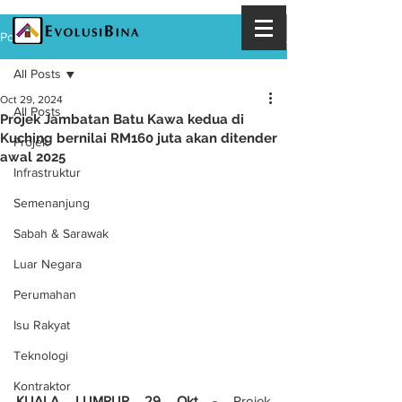
Post
All Posts
Oct 29, 2024
All Posts
Projek Jambatan Batu Kawa kedua di
Kuching bernilai RM160 juta akan ditender
Projek
awal 2025
Infrastruktur
Semenanjung
Sabah & Sarawak
Luar Negara
Perumahan
Isu Rakyat
Teknologi
Kontraktor
KUALA LUMPUR 29 Okt -
 Projek 