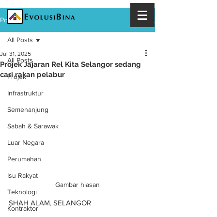
Post
All Posts
Jul 31, 2025
All Posts
Projek Jajaran Rel Kita Selangor sedang
cari rakan pelabur
Projek
Infrastruktur
Semenanjung
Sabah & Sarawak
Luar Negara
Perumahan
Isu Rakyat
Gambar hiasan
Teknologi
SHAH ALAM, SELANGOR
Kontraktor