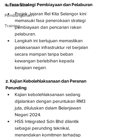
1. Fasa Strategi Pembiayaan dan Pelaburan
Keselamatan
Projek Jajaran Rel Kita Selangor kini 
Pembangunan
memasuki fasa penerokaan strategi 
Training
pembiayaan dan pencarian rakan 
pelaburan.
Langkah ini bertujuan memastikan 
pelaksanaan infrastruktur rel berjalan 
secara mampan tanpa beban 
kewangan berlebihan kepada 
kerajaan negeri.
2. Kajian Kebolehlaksanaan dan Peranan 
Perunding
Kajian kebolehlaksanaan sedang 
dijalankan dengan peruntukan RM3 
juta, diluluskan dalam Belanjawan 
Negeri 2024.
HSS Integrated Sdn Bhd dilantik 
sebagai perunding teknikal, 
menandakan komitmen terhadap 