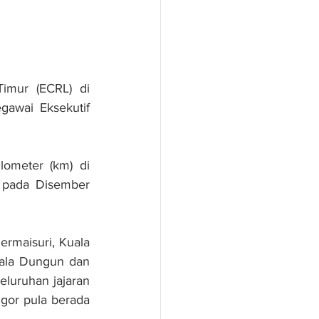
imur (ECRL) di 
awai Eksekutif 
lometer (km) di 
 pada Disember 
rmaisuri, Kuala 
ala Dungun dan 
luruhan jajaran 
or pula berada 