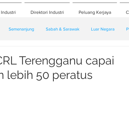
 Industri
Direktori Industri
Peluang Kerjaya
C
Semenanjung
Sabah & Sarawak
Luar Negara
P
eselamatan
Pembangunan
Training
CRL Terengganu capai
 lebih 50 peratus