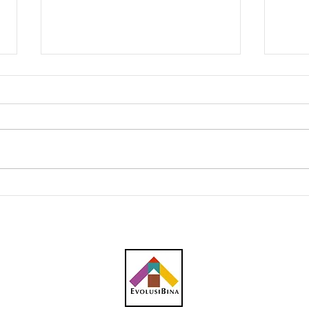
Southern Score raih
AWC 
subkontrak pusat data
RM23
RM146.53 juta
plum