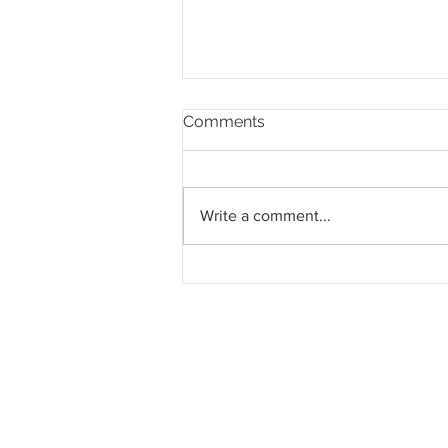
Comments
Write a comment...
Pahang jemput pandangan
rakyat bagi kajian semula
Rancangan Struktur Negeri
2040