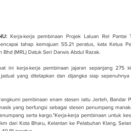
NU:
 Kerja-kerja pembinaan Projek Laluan Rel Pantai T
ncapai tahap kemajuan 55.21 peratus, kata Ketua Peg
dn Bhd (MRL) Datuk Seri Darwis Abdul Razak.
kat ini kerja-kerja pembinaan jajaran sepanjang 275 ki
 jadual yang ditetapkan dan dijangka siap sepenuhnya
rangkumi pembinaan enam stesen iaitu Jerteh, Bandar Pe
asik yang berfungsi sebagai stesen penumpang manak
enumpang serta kargo."Kerja-kerja pembinaan untuk kese
m dari Kota Bharu, Kelantan ke Pelabuhan Klang, Selang