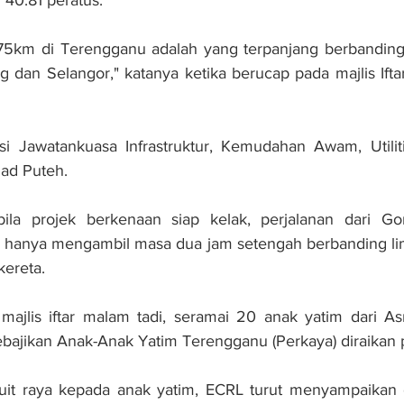
40.81 peratus.
75km di Terengganu adalah yang terpanjang berbanding t
ng dan Selangor," katanya ketika berucap pada majlis Ift
si Jawatankuasa Infrastruktur, Kemudahan Awam, Utiliti
mad Puteh.
bila projek berkenaan siap kelak, perjalanan dari G
 hanya mengambil masa dua jam setengah berbanding li
kereta.
majlis iftar malam tadi, seramai 20 anak yatim dari As
bajikan Anak-Anak Yatim Terengganu (Perkaya) diraikan 
uit raya kepada anak yatim, ECRL turut menyampaikan