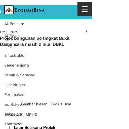
Post
All Posts
Oct 6, 2025
All Posts
Projek bangunan 60 tingkat Bukit
Damansara masih dinilai DBKL
Projek
Infrastruktur
Semenanjung
Sabah & Sarawak
Luar Negara
Perumahan
Gambar hiasan | EvolusiBina
Isu Rakyat
Teknologi
KUALA LUMPUR
Kontraktor
Latar Belakang Projek