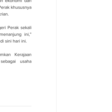
an ekonomi dan 
Perak khususnya 
rian.
ri Perak sekali 
nanjung ini,” 
sini hari ini.
kan Kerajaan 
sebagai usaha 