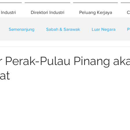
 Industri
Direktori Industri
Peluang Kerjaya
C
Semenanjung
Sabah & Sarawak
Luar Negara
P
eselamatan
Pembangunan
Training
ir Perak-Pulau Pinang ak
at