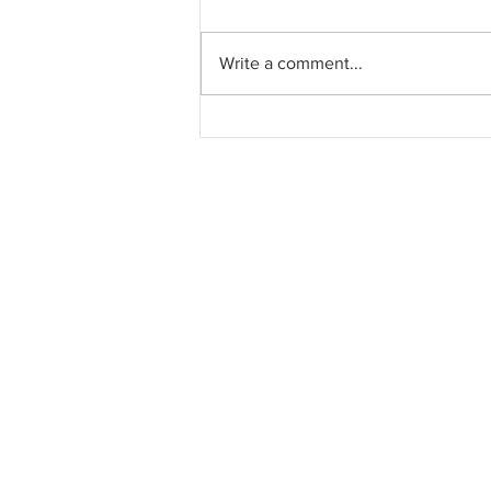
Write a comment...
Pulau Pinang, Perak
teruskan perbincangan isu
bekalan air