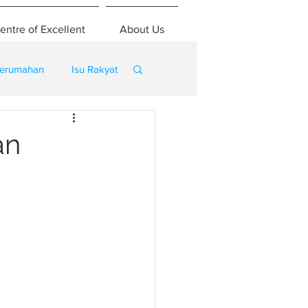
entre of Excellent
About Us
erumahan
Isu Rakyat
an