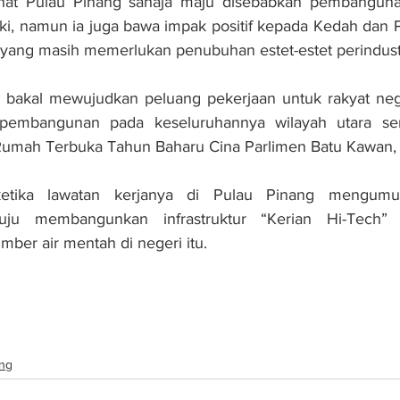
ihat Pulau Pinang sahaja maju disebabkan pembangun
iliki, namun ia juga bawa impak positif kepada Kedah dan 
 yang masih memerlukan penubuhan estet-estet perindust
ini bakal mewujudkan peluang pekerjaan untuk rakyat nege
embangunan pada keseluruhannya wilayah utara seme
Rumah Terbuka Tahun Baharu Cina Parlimen Batu Kawan, di 
tika lawatan kerjanya di Pulau Pinang mengumum
tuju membangunkan infrastruktur “Kerian Hi-Tech” 
mber air mentah di negeri itu.
au Pinang akan dipercepat
ng