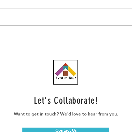
Projek sumber air alternatif
Pera
atasi isu air di Kedah
bahar
utar
Let's Collaborate!
Want to get in touch? We'd love to hear from you.
Contact Us