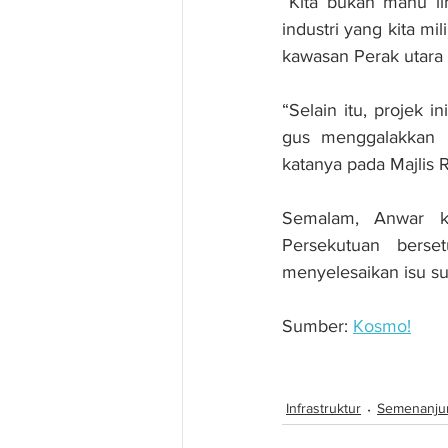
“Kita bukan mahu l
industri yang kita m
kawasan Perak utara
“Selain itu, projek 
gus menggalakkan p
katanya pada Majlis 
Semalam, Anwar ke
Persekutuan berse
menyelesaikan isu su
Sumber: 
Kosmo!
Projek Air Perak-Pul
Infrastruktur
Semenanju