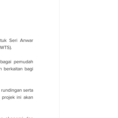
uk Seri Anwar 
RWTS).
ebagai pemudah 
berkaitan bagi 
rundingan serta 
projek ini akan 