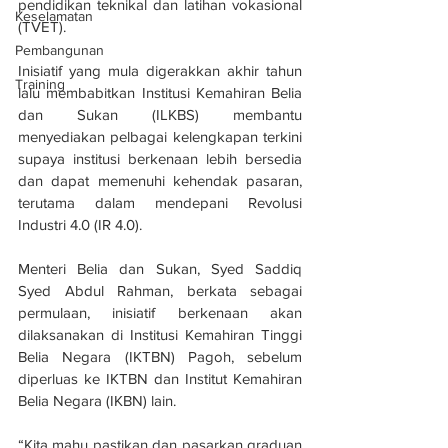
pendidikan teknikal dan latihan vokasional 
Keselamatan
(TVET).
Pembangunan
Inisiatif yang mula digerakkan akhir tahun 
Training
lalu membabitkan Institusi Kemahiran Belia 
dan Sukan (ILKBS) membantu 
menyediakan pelbagai kelengkapan terkini 
supaya institusi berkenaan lebih bersedia 
dan dapat memenuhi kehendak pasaran, 
terutama dalam mendepani Revolusi 
Industri 4.0 (IR 4.0).
Menteri Belia dan Sukan, Syed Saddiq 
Syed Abdul Rahman, berkata sebagai 
permulaan, inisiatif berkenaan akan 
dilaksanakan di Institusi Kemahiran Tinggi 
Belia Negara (IKTBN) Pagoh, sebelum 
diperluas ke IKTBN dan Institut Kemahiran 
Belia Negara (IKBN) lain.
“Kita mahu pastikan dan pasarkan graduan 