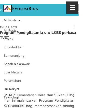
Post
All Posts
Feb 22, 2019
All Posts
Program Pendigitalan I4.0 @ILKBS perkasa
TVET
Projek
Infrastruktur
Semenanjung
Sabah & Sarawak
Luar Negara
Perumahan
Isu Rakyat
MUAR: Kementerian Belia dan Sukan (KBS) 
Teknologi
hari ini melancarkan Program Pendigitalan 
I4.0 @ILKBS bagi memperkasakan bidang 
Kontraktor