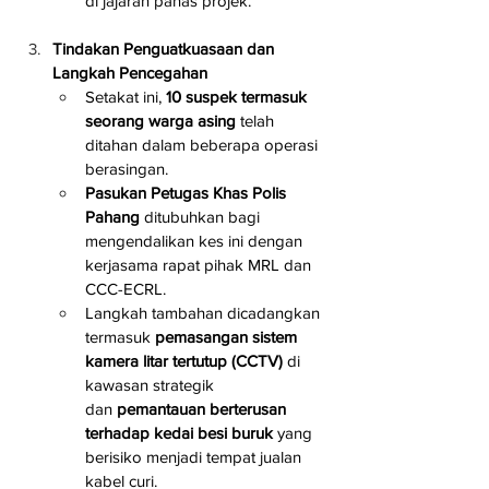
di jajaran panas projek.
Tindakan Penguatkuasaan dan 
Langkah Pencegahan
Setakat ini, 
10 suspek termasuk 
seorang warga asing
 telah 
ditahan dalam beberapa operasi 
berasingan.
Pasukan Petugas Khas Polis 
Pahang
 ditubuhkan bagi 
mengendalikan kes ini dengan 
kerjasama rapat pihak MRL dan 
CCC-ECRL.
Langkah tambahan dicadangkan 
termasuk 
pemasangan sistem 
kamera litar tertutup (CCTV)
 di 
kawasan strategik 
dan 
pemantauan berterusan 
terhadap kedai besi buruk
 yang 
berisiko menjadi tempat jualan 
kabel curi.