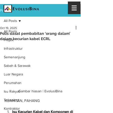
Post
All Posts
Oct 19, 2025
All Posts
Polis siasat pembabitan ‘orang dalam’
dalam kecurian kabel ECRL
Projek
Infrastruktur
Semenanjung
Sabah & Sarawak
Luar Negara
Perumahan
Gambar hiasan | EvolusiBina
Isu Rakyat
Teknologi
KUANTAN, PAHANG
Kontraktor
Isu Kecurian Kabel dan Komponen di 