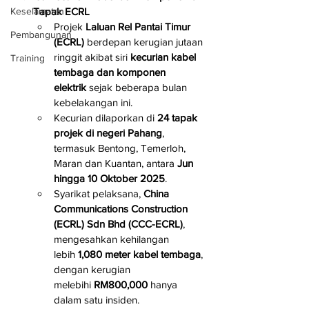
Tapak ECRL
Keselamatan
Projek 
Laluan Rel Pantai Timur 
Pembangunan
(ECRL)
 berdepan kerugian jutaan 
ringgit akibat siri 
kecurian kabel 
Training
tembaga dan komponen 
elektrik
 sejak beberapa bulan 
kebelakangan ini.
Kecurian dilaporkan di 
24 tapak 
projek di negeri Pahang
, 
termasuk Bentong, Temerloh, 
Maran dan Kuantan, antara 
Jun 
hingga 10 Oktober 2025
.
Syarikat pelaksana, 
China 
Communications Construction 
(ECRL) Sdn Bhd (CCC-ECRL)
, 
mengesahkan kehilangan 
lebih 
1,080 meter kabel tembaga
, 
dengan kerugian 
melebihi 
RM800,000
 hanya 
dalam satu insiden.