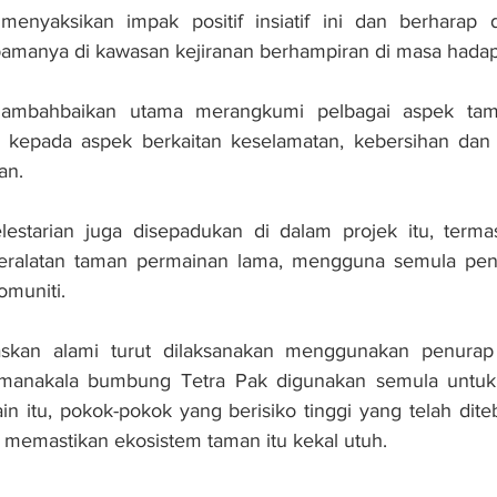
menyaksikan impak positif insiatif ini dan berharap d
manya di kawasan kejiranan berhampiran di masa hadap
nambahbaikan utama merangkumi pelbagai aspek tama
epada aspek berkaitan keselamatan, kebersihan dan pera
an. 
 kelestarian juga disepadukan di dalam projek itu, terma
ralatan taman permainan lama, mengguna semula penur
omuniti. 
askan alami turut dilaksanakan menggunakan penurap 
i, manakala bumbung Tetra Pak digunakan semula untu
in itu, pokok-pokok yang berisiko tinggi yang telah dit
gi memastikan ekosistem taman itu kekal utuh.