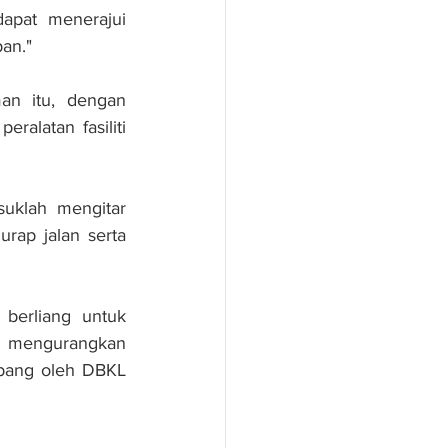
apat menerajui 
an."
n itu, dengan 
latan fasiliti 
suklah mengitar 
ap jalan serta 
berliang untuk 
k mengurangkan 
ebang oleh DBKL 