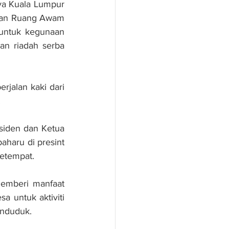
ya Kuala Lumpur 
kan Ruang Awam 
untuk kegunaan 
n riadah serba 
rjalan kaki dari 
 
iden dan Ketua 
haru di presint 
etempat. 
emberi manfaat 
untuk aktiviti 
enduduk. 