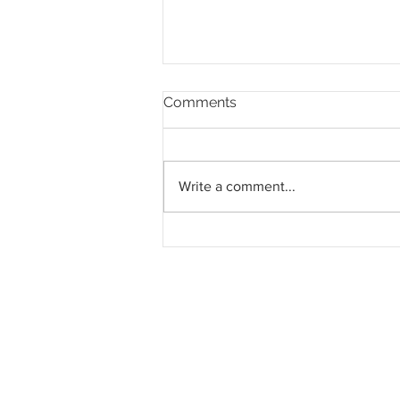
Comments
Write a comment...
Program penambahbaikan
ruang awam Merdeka 118
berjaya disempurnakan