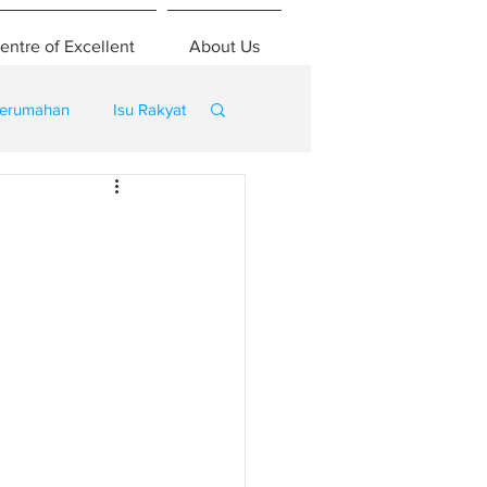
entre of Excellent
About Us
erumahan
Isu Rakyat
m