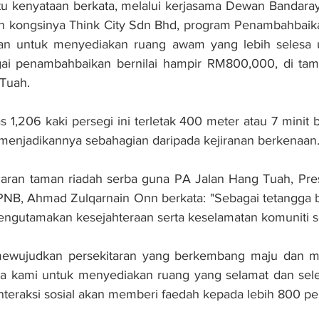
atu kenyataan berkata, melalui kerjasama Dewan Bandara
an kongsinya Think City Sdn Bhd, program Penambahbai
uan untuk menyediakan ruang awam yang lebih selesa 
gai penambahbaikan bernilai hampir RM800,000, di tama
Tuah. 
 1,206 kaki persegi ini terletak 400 meter atau 7 minit be
 menjadikannya sebahagian daripada kejiranan berkenaan.
aran taman riadah serba guna PA Jalan Hang Tuah, Pres
NB, Ahmad Zulqarnain Onn berkata: "Sebagai tetangga ba
engutamakan kesejahteraan serta keselamatan komuniti s
mewujudkan persekitaran yang berkembang maju dan m
 kami untuk menyediakan ruang yang selamat dan selesa 
 interaksi sosial akan memberi faedah kepada lebih 800 p