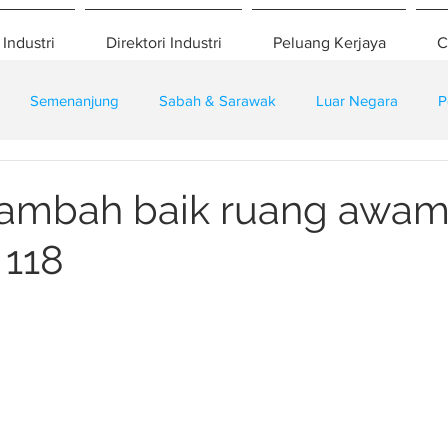
 Industri
Direktori Industri
Peluang Kerjaya
C
Semenanjung
Sabah & Sarawak
Luar Negara
P
eselamatan
Pembangunan
Training
ambah baik ruang awa
 118