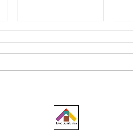
MRT, TRX dan Menara 118
Tak 
pemangkin minat pelabur
118?
dunia