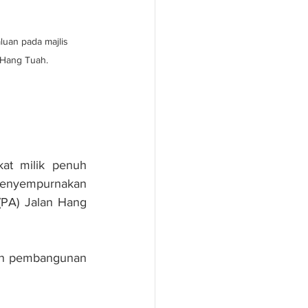
uan pada majlis 
 Hang Tuah.
t milik penuh 
enyempurnakan 
A) Jalan Hang 
an pembangunan 