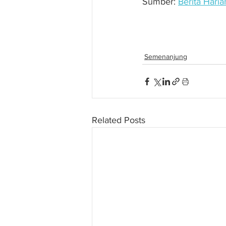
Sumber: 
Berita Haria
PMVSB tambah baik 
Semenanjung
Related Posts