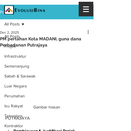
Post
All Posts
Dec 2, 2025
All Posts
PM pertahan Kota MADANI, guna dana
Perbadanan Putrajaya
Projek
Infrastruktur
Semenanjung
Sabah & Sarawak
Luar Negara
Perumahan
Isu Rakyat
Gambar hiasan
Teknologi
PUTRAJAYA
Kontraktor
Pembiayaan & Justifikasi Projek