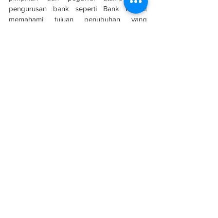
pengurusan bank seperti Bank Rakyat 
memahami tujuan penubuhan yang 
bermatlamat memberi ruang kemudahan 
keselesaan kepada rakyat.
Sumber: 
Berita Harian
See All
Related Posts