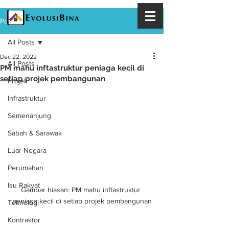
Post
All Posts
Dec 22, 2022
All Posts
PM mahu inftastruktur peniaga kecil di
setiap projek pembangunan
Projek
Infrastruktur
Semenanjung
Sabah & Sarawak
Luar Negara
Perumahan
Isu Rakyat
Gambar hiasan: PM mahu inftastruktur 
peniaga kecil di setiap projek pembangunan
Teknologi
Kontraktor