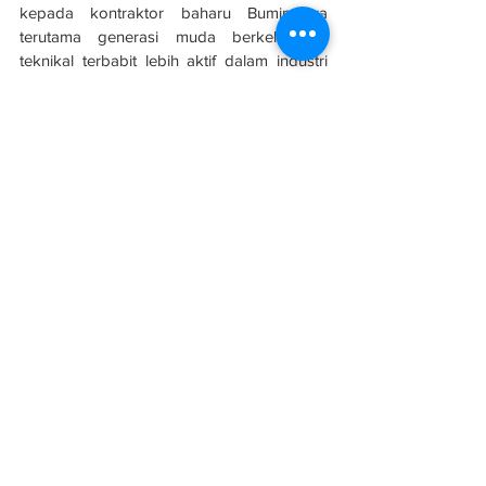
kepada kontraktor baharu Bumiputera 
terutama generasi muda berkelayakan 
teknikal terbabit lebih aktif dalam industri 
pembinaan khususnya mengendalikan 
projek kerajaan.
Sumber: 
Sinar Harian
#evolusibina
#kontaktor
#G1
See All
Related Posts