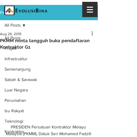
Post
All Posts
Aug 26, 2019
All Posts
PKMM minta tangguh buka pendaftaran
Kontraktor G1
Projek
Infrastruktur
Semenanjung
Sabah & Sarawak
Luar Negara
Perumahan
Isu Rakyat
Teknologi
PRESIDEN Persatuan Kontraktor Melayu 
Kontraktor
Malaysia (PKMM), Datuk Seri Mohamed Fadzill 