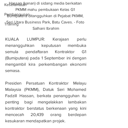
Hassan (kanan) di sidang media berkaitan 
Keselamatan
PKMM mahu pembukaan Kelas G1 
Pembangunan
Bumiputera ditangguhkan di Pejabat PKMM, 
Seri Utara Business Park, Batu Caves. - Foto 
Training
Salhani Ibrahim
KUALA LUMPUR: Kerajaan perlu 
menangguhkan keputusan membuka 
semula pendaftaran Kontraktor G1 
(Bumiputera) pada 1 September ini dengan 
mengambil kira perkembangan ekonomi 
semasa.
Presiden Persatuan Kontraktor Melayu 
Malaysia (PKMM), Datuk Seri Mohamed 
Fadzill Hassan, berkata penangguhan itu 
penting bagi mengelakkan lambakan 
kontraktor berstatus berkenaan yang kini 
mencecah 20,439 orang berdepan 
kesukaran mendapatkan projek.