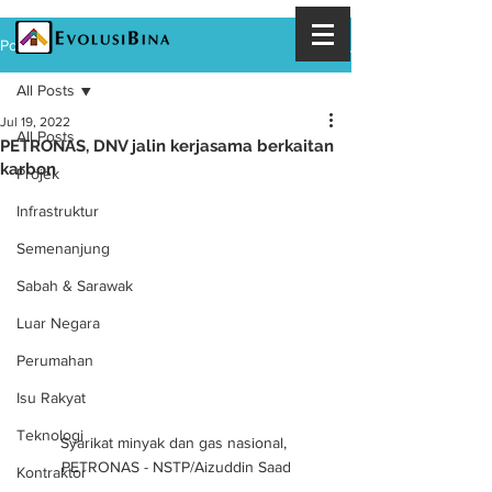
Post
All Posts
Jul 19, 2022
All Posts
PETRONAS, DNV jalin kerjasama berkaitan
karbon
Projek
Infrastruktur
Semenanjung
Sabah & Sarawak
Luar Negara
Perumahan
Isu Rakyat
Teknologi
Syarikat minyak dan gas nasional, 
PETRONAS - NSTP/Aizuddin Saad
Kontraktor