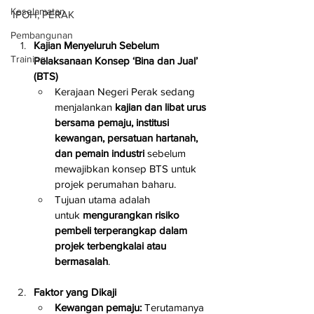
Keselamatan
IPOH, PERAK
Pembangunan
Kajian Menyeluruh Sebelum 
Training
Pelaksanaan Konsep ‘Bina dan Jual’ 
(BTS)
Kerajaan Negeri Perak sedang 
menjalankan 
kajian dan libat urus 
bersama pemaju, institusi 
kewangan, persatuan hartanah, 
dan pemain industri
 sebelum 
mewajibkan konsep BTS untuk 
projek perumahan baharu.
Tujuan utama adalah 
untuk 
mengurangkan risiko 
pembeli terperangkap dalam 
projek terbengkalai atau 
bermasalah
.
Faktor yang Dikaji
Kewangan pemaju:
 Terutamanya 