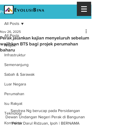
Post
All Posts
Nov 26, 2025
All Posts
Perak jalankan kajian menyeluruh sebelum
wajibkan BTS bagi projek perumahan
Projek
baharu
Infrastruktur
Semenanjung
Sabah & Sarawak
Luar Negara
Perumahan
Isu Rakyat
Sandrea Ng berucap pada Persidangan 
Teknologi
Dewan Undangan Negeri Perak di Bangunan 
Kontraktor
Perak Darul Ridzuan, Ipoh | BERNAMA