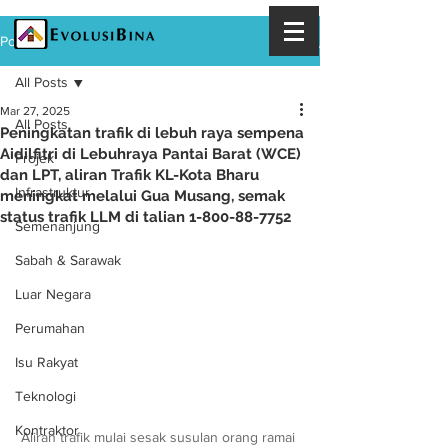
Post
All Posts
Mar 27, 2025
All Posts
Peningkatan trafik di lebuh raya sempena
Aidilfitri di Lebuhraya Pantai Barat (WCE)
Projek
dan LPT, aliran Trafik KL-Kota Bharu
Infrastruktur
meningkat melalui Gua Musang, semak
status trafik LLM di talian 1-800-88-7752
Semenanjung
Sabah & Sarawak
Luar Negara
Perumahan
Isu Rakyat
Teknologi
Kontraktor
Aliran trafik mulai sesak susulan orang ramai 