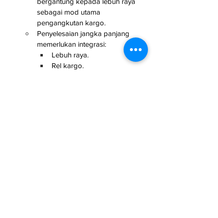
bergantung kepada lebuh raya 
sebagai mod utama 
pengangkutan kargo.
Penyelesaian jangka panjang 
memerlukan integrasi:
Lebuh raya.
Rel kargo.
Pelabuhan.
Gudang.
Hab logistik.
New Straits Times
 | Asila Jalil
Isu Rakyat
Infrastruktur
See All
Related Posts