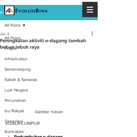
Post
All Posts
Jun 3
All Posts
Peningkatan aktiviti e-dagang tambah
beban lebuh raya
Projek
Infrastruktur
Semenanjung
Sabah & Sarawak
Luar Negara
Perumahan
Isu Rakyat
Gambar hiasan
Teknologi
KUALA LUMPUR
Kontraktor
Pertumbuhan e-dagang 