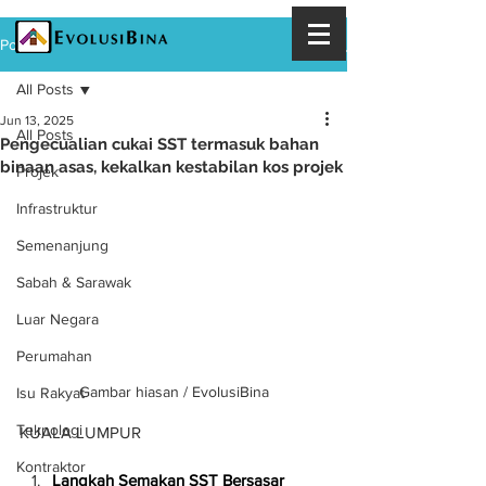
Post
All Posts
Jun 13, 2025
All Posts
Pengecualian cukai SST termasuk bahan
binaan asas, kekalkan kestabilan kos projek
Projek
Infrastruktur
Semenanjung
Sabah & Sarawak
Luar Negara
Perumahan
Gambar hiasan / EvolusiBina
Isu Rakyat
Teknologi
KUALA LUMPUR
Kontraktor
Langkah Semakan SST Bersasar 