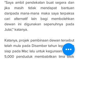
"Saya ambil pendekatan buat segera dan 
jika masih tidak mendapat bantuan 
daripada mana-mana maka saya terpaksa 
cari alternatif lain bagi membolehkan 
dewan ini digunakan sepenuhnya pada 
Julai," katanya.
Katanya, projek pembinaan dewan tersebut 
telah mula pada Disember tahun lepas dan 
siap pada Mac lalu untuk kegunaan hampir 
5,000 penduduk membabitkan lima blok 
yang tidak memiliki dewan serbaguna 
untuk kemudahan aktiviti kemasyarakatan.
Sumber: 
Sinar Harian
Penduduk kecewa dewan terbuka tak ikut 
spesifikasi
Isu Rakyat