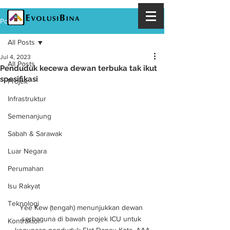
Post
All Posts
Jul 4, 2023
All Posts
Penduduk kecewa dewan terbuka tak ikut
spesifikasi
Projek
Infrastruktur
Semenanjung
Sabah & Sarawak
Luar Negara
Perumahan
Isu Rakyat
Teknologi
Yee Kew (tengah) menunjukkan dewan 
serbaguna di bawah projek ICU untuk 
Kontraktor