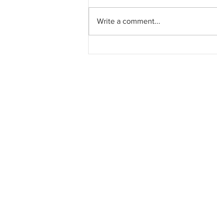
Write a comment...
Pahang jemput pandangan
rakyat bagi kajian semula
Rancangan Struktur Negeri
2040