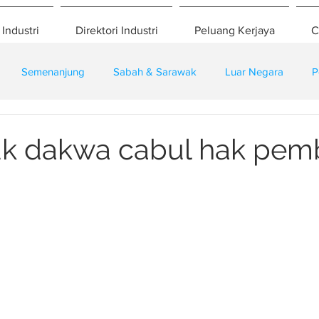
 Industri
Direktori Industri
Peluang Kerjaya
C
Semenanjung
Sabah & Sarawak
Luar Negara
P
eselamatan
Pembangunan
Training
k dakwa cabul hak pemb