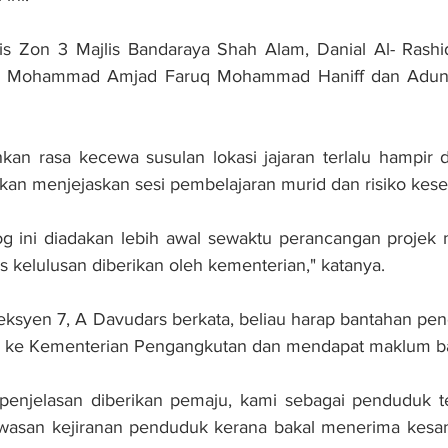
jlis Zon 3 Majlis Bandaraya Shah Alam, Danial Al- Rash
, Mohammad Amjad Faruq Mohammad Haniff dan Adun K
an rasa kecewa susulan lokasi jajaran terlalu hampir 
kan menjejaskan sesi pembelajaran murid dan risiko kese
log ini diadakan lebih awal sewaktu perancangan projek
 kelulusan diberikan oleh kementerian," katanya.
ksyen 7, A Davudars berkata, beliau harap bantahan pen
wa ke Kementerian Pengangkutan dan mendapat maklum bal
penjelasan diberikan pemaju, kami sebagai penduduk te
kawasan kejiranan penduduk kerana bakal menerima kesan 