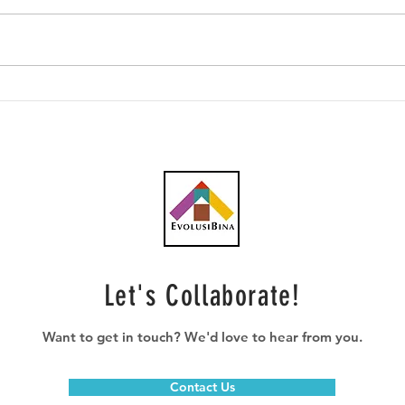
Southern Score raih
AWC 
subkontrak pusat data
RM23
RM146.53 juta
plum
Let's Collaborate!
Want to get in touch? We'd love to hear from you.
Contact Us