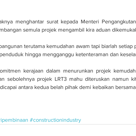
haknya menghantar surat kepada Menteri Pengangkutan
rtimbangan semula projek mengambil kira aduan dikemuk
ngunan terutama kemudahan awam tapi biarlah setiap pro
penduduk hingga mengganggu ketenteraman dan kesela
komitmen kerajaan dalam menurunkan projek kemudah
an sebolehnya projek LRT3 mahu diteruskan namun kit
 dicapai antara kedua belah pihak demi kebaikan bersama,
n
ripembinaan
#constructionindustry