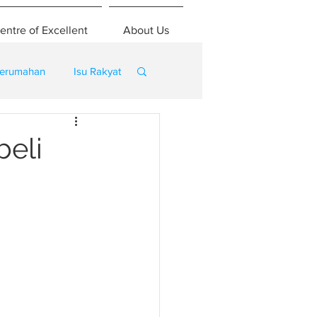
entre of Excellent
About Us
erumahan
Isu Rakyat
eli