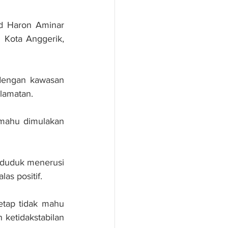
id Haron Aminar 
ota Anggerik, 
dengan kawasan 
lamatan.
 mahu dimulakan 
duduk menerusi 
as positif.
tap tidak mahu 
ketidakstabilan 