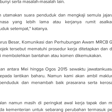
unyi serta masalah-masalah lain.
n utamakan suara penduduk dan mengkaji semula jajar
asa yang lebih lama atau kerjanya rumit asalkan
uk setempat," katanya.
gurus Besar, Komunikasi dan Perhubungan Awam MRCB G
ojek tersebut mematuhi prosedur kerja ditetapkan dan d
 membolehkan bantahan atau komen dikemukakan.
ukan antara Mei hingga Ogos 2015 sewaktu jawatankuasa
kepada lantikan baharu. Namun kami akan ambil maklu
enduduk dan menambah baik prasarana serta kerosak
alan namun masih di peringkat awal kerja tapak dan 
da kementerian untuk sebarang perubahan termasuk pen