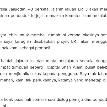
zila Jailuddin, 43 berkata, jajaran laluan LRT3 akan m
inan penduduk terjejas manakala komuter akan melalui
ayar lebih untuk membeli rumah ini kerana lokasinya be
ini saya kerugian disebabkan projek LRT akan mengg
l hak kami sebagai pembeli.
bantah jajaran ini dan minta penjajaran semula deng
mpat tumpuan seperti Hospital Shah Alam, pusat beli-be
dan menjimatkan kos kepada pengguna. Saya tak faha
ahan, kami tak perlukannya, katanya yang menetap di
sa tidak puas hati semasa sesi dialog pemaju dan pendu
ini.