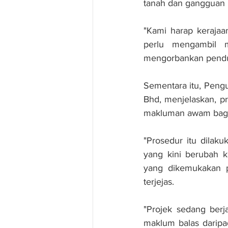
tanah dan gangguan b
"Kami harap kerajaa
perlu mengambil m
mengorbankan pendud
Sementara itu, Pen
Bhd, menjelaskan, pr
makluman awam bagi
"Prosedur itu dilak
yang kini berubah 
yang dikemukakan p
terjejas.
"Projek sedang berj
maklum balas daripa