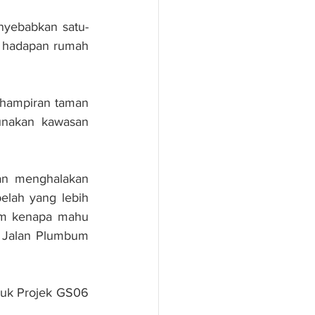
enyebabkan satu-
 hadapan rumah 
rhampiran taman 
unakan kawasan 
an menghalakan 
lah yang lebih 
m kenapa mahu 
 Jalan Plumbum 
duk Projek GS06 