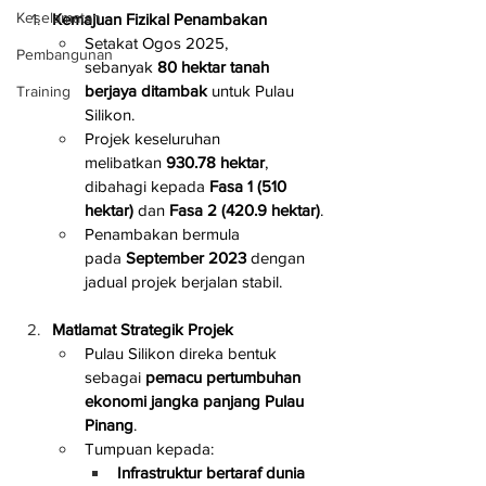
Keselamatan
Kemajuan Fizikal Penambakan
Setakat Ogos 2025, 
Pembangunan
sebanyak 
80 hektar tanah 
berjaya ditambak
 untuk Pulau 
Training
Silikon.
Projek keseluruhan 
melibatkan 
930.78 hektar
, 
dibahagi kepada 
Fasa 1 (510 
hektar)
 dan 
Fasa 2 (420.9 hektar)
.
Penambakan bermula 
pada 
September 2023
 dengan 
jadual projek berjalan stabil.
Matlamat Strategik Projek
Pulau Silikon direka bentuk 
sebagai 
pemacu pertumbuhan 
ekonomi jangka panjang Pulau 
Pinang
.
Tumpuan kepada:
Infrastruktur bertaraf dunia