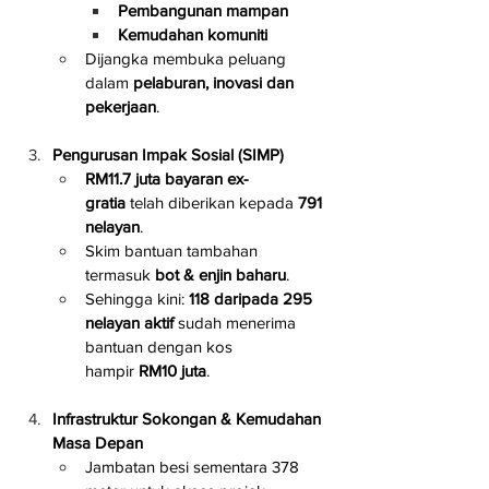
Pembangunan mampan
Kemudahan komuniti
Dijangka membuka peluang 
dalam 
pelaburan, inovasi dan 
pekerjaan
.
Pengurusan Impak Sosial (SIMP)
RM11.7 juta bayaran ex-
gratia
 telah diberikan kepada 
791 
nelayan
.
Skim bantuan tambahan 
termasuk 
bot & enjin baharu
.
Sehingga kini: 
118 daripada 295 
nelayan aktif
 sudah menerima 
bantuan dengan kos 
hampir 
RM10 juta
.
Infrastruktur Sokongan & Kemudahan 
Masa Depan
Jambatan besi sementara 378 