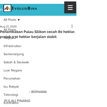
Post
All Posts
Aug 21, 2025
All Posts
Penambakan Pulau Silikon cecah 80 hektar,
projek 930 hektar berjalan stabil
Projek
Infrastruktur
Semenanjung
Sabah & Sarawak
Luar Negara
Perumahan
Isu Rakyat
| BERNAMA
Teknologi
PULAU PINANG
Kontraktor