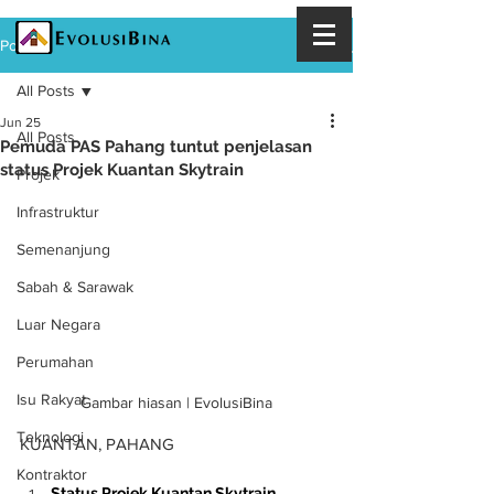
Post
All Posts
Jun 25
All Posts
Pemuda PAS Pahang tuntut penjelasan
status Projek Kuantan Skytrain
Projek
Infrastruktur
Semenanjung
Sabah & Sarawak
Luar Negara
Perumahan
Isu Rakyat
Gambar hiasan | EvolusiBina
Teknologi
KUANTAN, PAHANG
Kontraktor
Status Projek Kuantan Skytrain 