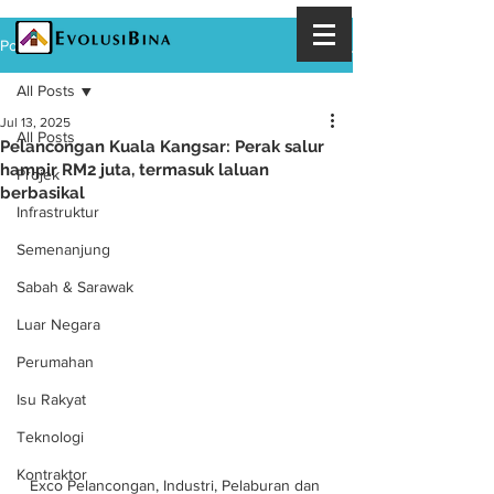
Post
All Posts
Jul 13, 2025
All Posts
Pelancongan Kuala Kangsar: Perak salur
hampir RM2 juta, termasuk laluan
Projek
berbasikal
Infrastruktur
Semenanjung
Sabah & Sarawak
Luar Negara
Perumahan
Isu Rakyat
Teknologi
Kontraktor
Exco Pelancongan, Industri, Pelaburan dan 