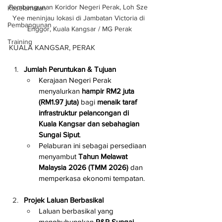
Pembangunan Koridor Negeri Perak, Loh Sze 
Keselamatan
Yee meninjau lokasi di Jambatan Victoria di 
Pembangunan
Enggor, Kuala Kangsar / MG Perak
Training
KUALA KANGSAR, PERAK
Jumlah Peruntukan & Tujuan
Kerajaan Negeri Perak 
menyalurkan 
hampir RM2 juta 
(RM1.97 juta)
 bagi 
menaik taraf 
infrastruktur pelancongan di 
Kuala Kangsar dan sebahagian 
Sungai Siput
.
Pelaburan ini sebagai persediaan 
menyambut 
Tahun Melawat 
Malaysia 2026 (TMM 2026)
 dan 
memperkasa ekonomi tempatan.
Projek Laluan Berbasikal
Laluan berbasikal yang 
menghubungkan 
R&R Sungai 