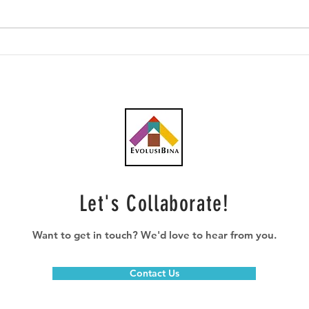
Southern Score raih
AWC 
subkontrak pusat data
RM23
RM146.53 juta
plum
Let's Collaborate!
Want to get in touch? We'd love to hear from you.
Contact Us