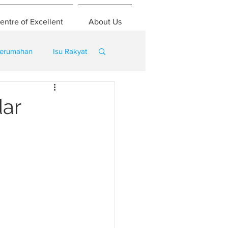
entre of Excellent
About Us
erumahan
Isu Rakyat
dar