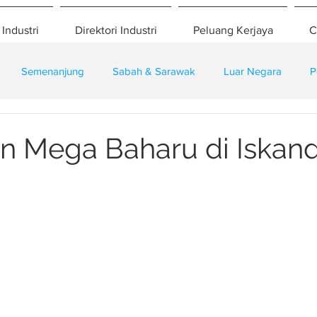
 Industri
Direktori Industri
Peluang Kerjaya
C
Semenanjung
Sabah & Sarawak
Luar Negara
P
eselamatan
Pembangunan
Training
n Mega Baharu di Iskan