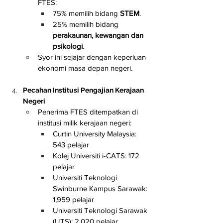
FTES:
75% memilih bidang 
STEM
.
25% memilih bidang 
perakaunan, kewangan dan 
psikologi
.
Syor ini sejajar dengan keperluan 
ekonomi masa depan negeri.
Pecahan Institusi Pengajian Kerajaan 
Negeri
Penerima FTES ditempatkan di 
institusi milik kerajaan negeri:
Curtin University Malaysia: 
543 pelajar
Kolej Universiti i-CATS: 172 
pelajar
Universiti Teknologi 
Swinburne Kampus Sarawak: 
1,959 pelajar
Universiti Teknologi Sarawak 
(UTS): 2,020 pelajar