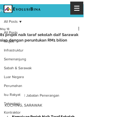
Post
All Posts
May 18
All Posts
81 projek naik taraf sekolah daif Sarawak
siap dengan peruntukan RM1 bilion
Projek
Infrastruktur
Semenanjung
Sabah & Sarawak
Luar Negara
Perumahan
Isu Rakyat
| Jabatan Penerangan
Teknologi
KUCHING, SARAWAK
Kontraktor
Kemajuan Projek Naik Taraf Sekolah 