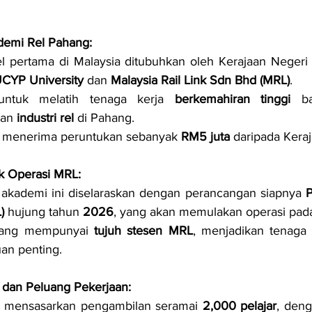
emi Rel Pahang:
l pertama di Malaysia ditubuhkan oleh Kerajaan Negeri
CYP University 
dan 
Malaysia Rail Link Sdn Bhd (MRL)
.
untuk melatih tenaga kerja 
berkemahiran tinggi
 ba
an 
industri rel
 di Pahang.
i menerima peruntukan sebanyak 
RM5 juta
 daripada Kera
k Operasi MRL:
akademi ini diselaraskan dengan perancangan siapnya 
P
)
 hujung tahun 
2026
, yang akan memulakan operasi pada
hang mempunyai 
tujuh stesen MRL
, menjadikan tenaga 
uan penting.
 dan Peluang Pekerjaan:
i mensasarkan pengambilan seramai 
2,000 pelajar
, deng