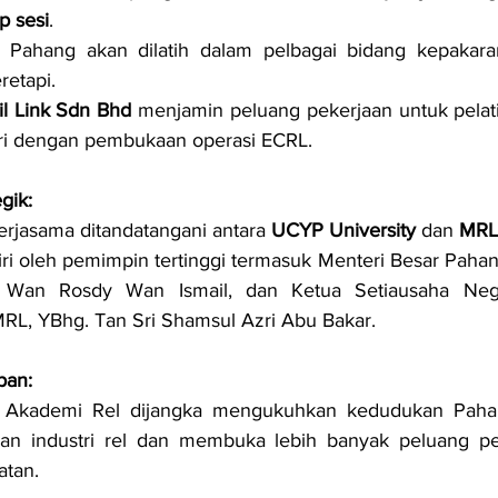
ap sesi
.
Pahang akan dilatih dalam pelbagai bidang kepakara
retapi.
il Link Sdn Bhd
 menjamin peluang pekerjaan untuk pelati
lari dengan pembukaan operasi ECRL.
gik:
kerjasama ditandatangani antara 
UCYP University
 dan 
MRL
diri oleh pemimpin tertinggi termasuk Menteri Besar Pahan
i Wan Rosdy Wan Ismail, dan Ketua Setiausaha Neg
RL, YBhg. Tan Sri Shamsul Azri Abu Bakar.
pan:
Akademi Rel dijangka mengukuhkan kedudukan Pahan
n industri rel dan membuka lebih banyak peluang pe
atan.