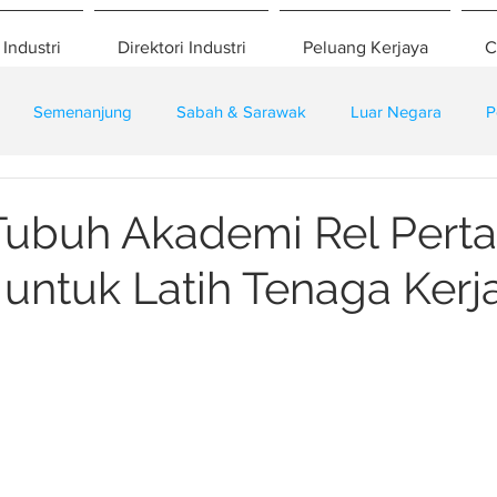
 Industri
Direktori Industri
Peluang Kerjaya
C
Semenanjung
Sabah & Sarawak
Luar Negara
P
eselamatan
Pembangunan
Training
ubuh Akademi Rel Pert
 untuk Latih Tenaga Kerj