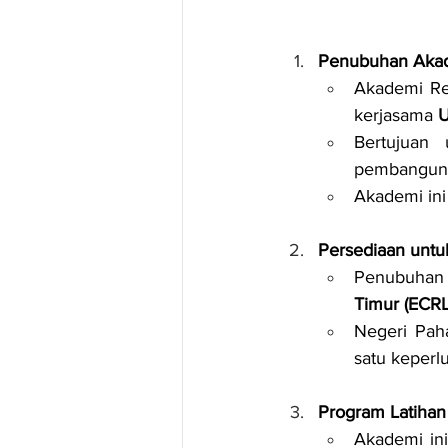
Penubuhan Akad
Akademi Re
kerjasama 
U
Bertujuan 
pembangun
Akademi in
Persediaan untu
Penubuhan 
Timur (ECRL
Negeri Pa
satu keperl
Program Latihan
Akademi in