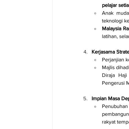
pelajar seti
Anak muda 
teknologi ke
Malaysia Ra
latihan, se
Kerjasama Strate
Perjanjian 
Majlis diha
Diraja Haj
Pengerusi M
Impian Masa De
Penubuhan 
pembanguna
rakyat temp