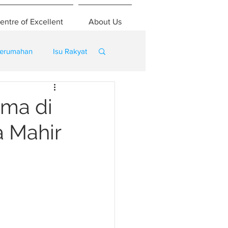
entre of Excellent
About Us
erumahan
Isu Rakyat
ama di
a Mahir