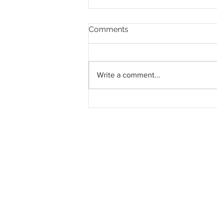
Comments
Write a comment...
Projek ECRL Catat
Kemajuan Lebih 76%
Setakat November 2024