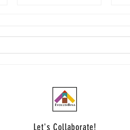
Tidak semua kawasan
Proj
dilanda banjir berpunca
capa
daripada projek ECRL - MRL
MRL
Let's Collaborate!