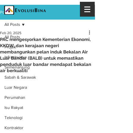
Post
All Posts
Feb 20, 2025
All Posts
PAC mengesyorkan Kementerian Ekonomi,
KKDW, dan kerajaan negeri
Projek
membangunkan pelan induk Bekalan Air
Infrastruktur
Luar Bandar (BALB) untuk memastikan
penduduk luar bandar mendapat bekalan
Semenanjung
air berkualiti
Sabah & Sarawak
Luar Negara
Perumahan
Isu Rakyat
Teknologi
Kontraktor