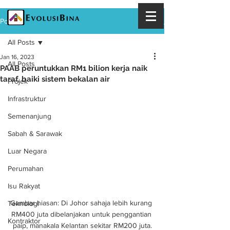
Post
All Posts
Jan 16, 2023
All Posts
PAAB peruntukkan RM1 bilion kerja naik
taraf, baiki sistem bekalan air
Projek
Infrastruktur
Semenanjung
Sabah & Sarawak
Luar Negara
Perumahan
Isu Rakyat
Gambar hiasan: Di Johor sahaja lebih kurang 
Teknologi
RM400 juta dibelanjakan untuk penggantian 
Kontraktor
paip, manakala Kelantan sekitar RM200 juta.