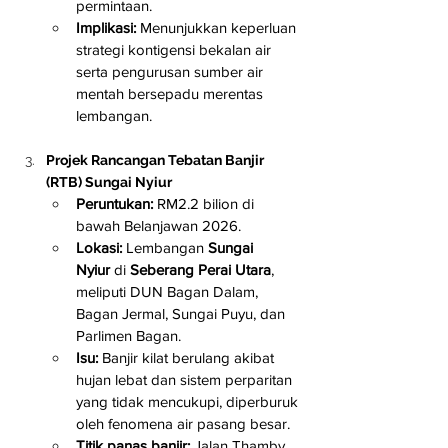
permintaan.
Implikasi:
 Menunjukkan keperluan 
strategi kontigensi bekalan air 
serta pengurusan sumber air 
mentah bersepadu merentas 
lembangan.
Projek Rancangan Tebatan Banjir 
(RTB) Sungai Nyiur
Peruntukan:
 RM2.2 bilion di 
bawah Belanjawan 2026.
Lokasi:
 Lembangan 
Sungai 
Nyiur
 di 
Seberang Perai Utara
, 
meliputi DUN Bagan Dalam, 
Bagan Jermal, Sungai Puyu, dan 
Parlimen Bagan.
Isu:
 Banjir kilat berulang akibat 
hujan lebat dan sistem perparitan 
yang tidak mencukupi, diperburuk 
oleh fenomena air pasang besar.
Titik panas banjir:
 Jalan Thamby 