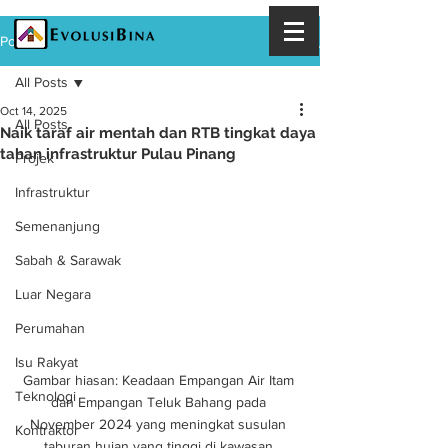
Post
All Posts
Oct 14, 2025
All Posts
Naik taraf air mentah dan RTB tingkat daya
tahan infrastruktur Pulau Pinang
Projek
Infrastruktur
Semenanjung
Sabah & Sarawak
Luar Negara
Perumahan
Isu Rakyat
Gambar hiasan: Keadaan Empangan Air Itam 
Teknologi
dan Empangan Teluk Bahang pada 
November 2024 yang meningkat susulan 
Kontraktor
taburan hujan yang tinggi di kawasan 