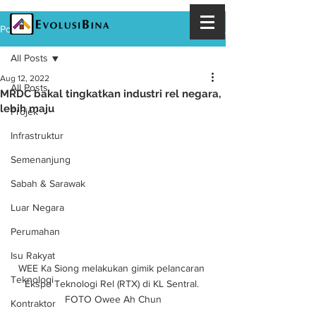
Post
All Posts
Aug 12, 2022
All Posts
MRDC bakal tingkatkan industri rel negara,
lebih maju
Projek
Infrastruktur
Semenanjung
Sabah & Sarawak
Luar Negara
Perumahan
Isu Rakyat
WEE Ka Siong melakukan gimik pelancaran 
Teknologi
Ekspo Teknologi Rel (RTX) di KL Sentral. 
FOTO Owee Ah Chun
Kontraktor