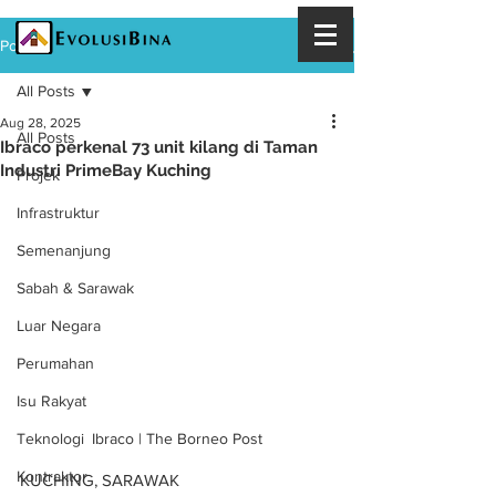
Post
All Posts
Aug 28, 2025
All Posts
Ibraco perkenal 73 unit kilang di Taman
Industri PrimeBay Kuching
Projek
Infrastruktur
Semenanjung
Sabah & Sarawak
Luar Negara
Perumahan
Isu Rakyat
Teknologi
Ibraco | The Borneo Post
Kontraktor
KUCHING, SARAWAK