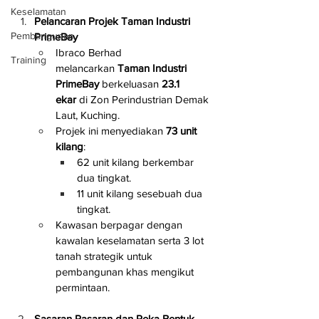
Keselamatan
Pelancaran Projek Taman Industri 
Pembangunan
PrimeBay
Ibraco Berhad 
Training
melancarkan 
Taman Industri 
PrimeBay
 berkeluasan 
23.1 
ekar
 di Zon Perindustrian Demak 
Laut, Kuching.
Projek ini menyediakan 
73 unit 
kilang
:
62 unit kilang berkembar 
dua tingkat.
11 unit kilang sesebuah dua 
tingkat.
Kawasan berpagar dengan 
kawalan keselamatan serta 3 lot 
tanah strategik untuk 
pembangunan khas mengikut 
permintaan.
Sasaran Pasaran dan Reka Bentuk