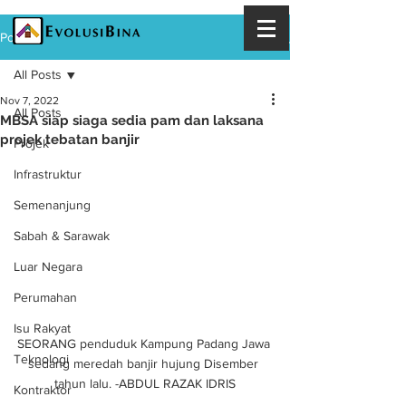
Post
All Posts
Nov 7, 2022
All Posts
MBSA siap siaga sedia pam dan laksana
projek tebatan banjir
Projek
Infrastruktur
Semenanjung
Sabah & Sarawak
Luar Negara
Perumahan
Isu Rakyat
SEORANG penduduk Kampung Padang Jawa 
Teknologi
sedang meredah banjir hujung Disember 
tahun lalu. -ABDUL RAZAK IDRIS
Kontraktor