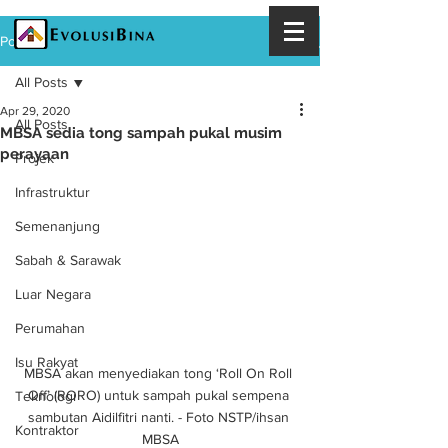
Post
All Posts
Apr 29, 2020
All Posts
MBSA sedia tong sampah pukal musim
perayaan
Projek
Infrastruktur
Semenanjung
Sabah & Sarawak
Luar Negara
Perumahan
Isu Rakyat
MBSA akan menyediakan tong ‘Roll On Roll 
Off’ (RORO) untuk sampah pukal sempena 
Teknologi
sambutan Aidilfitri nanti. - Foto NSTP/ihsan 
Kontraktor
MBSA