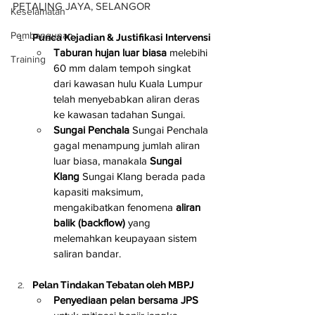
PETALING JAYA, SELANGOR
Keselamatan
Pembangunan
Punca Kejadian & Justifikasi Intervensi
Taburan hujan luar biasa
 melebihi 
Training
60 mm dalam tempoh singkat 
dari kawasan hulu Kuala Lumpur 
telah menyebabkan aliran deras 
ke kawasan tadahan Sungai.
Sungai Penchala
 Sungai Penchala 
gagal menampung jumlah aliran 
luar biasa, manakala 
Sungai 
Klang
 Sungai Klang berada pada 
kapasiti maksimum, 
mengakibatkan fenomena 
aliran 
balik (backflow)
 yang 
melemahkan keupayaan sistem 
saliran bandar.
Pelan Tindakan Tebatan oleh MBPJ
Penyediaan pelan bersama JPS