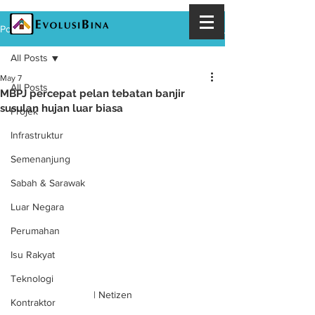
Post
All Posts
May 7
All Posts
MBPJ percepat pelan tebatan banjir
susulan hujan luar biasa
Projek
Infrastruktur
Semenanjung
Sabah & Sarawak
Luar Negara
Perumahan
Isu Rakyat
Teknologi
| Netizen
Kontraktor