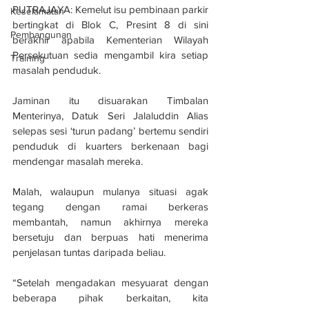
PUTRAJAYA: Kemelut isu pembinaan parkir 
Keselamatan
bertingkat di Blok C, Presint 8 di sini 
Pembangunan
berakhir apabila Kementerian Wilayah 
Persekutuan sedia mengambil kira setiap 
Training
masalah penduduk.
Jaminan itu disuarakan Timbalan 
Menterinya, Datuk Seri Jalaluddin Alias 
selepas sesi ‘turun padang’ bertemu sendiri 
penduduk di kuarters berkenaan bagi 
mendengar masalah mereka.
Malah, walaupun mulanya situasi agak 
tegang dengan ramai berkeras 
membantah, namun akhirnya mereka 
bersetuju dan berpuas hati menerima 
penjelasan tuntas daripada beliau.
“Setelah mengadakan mesyuarat dengan 
beberapa pihak berkaitan, kita 