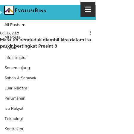
Post
All Posts
Oct 15, 2021
All Posts
Masalah penduduk diambil kira dalam isu
parkir bertingkat Presint 8
Projek
Infrastruktur
Semenanjung
Sabah & Sarawak
Luar Negara
Perumahan
Isu Rakyat
Teknologi
Kontraktor