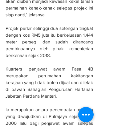
akan diubah menjadi kawasan kekal taman 
permainan kanak-kanak selepas projek ini 
siap nanti,” jelasnya.
Projek parkir setinggi dua setengah tingkat 
dengan kos RM5 juta itu berkeluasan 1,444 
meter persegi dan sudah dirancang 
pembinaannya oleh pihak kementerian 
berkenaan sejak 2018.
Kuarters penjawat awam Fasa 4B 
merupakan perumahan kakitangan 
kerajaan yang tidak boleh dijual dan diletak 
di bawah Bahagian Pengurusan Hartanah 
Jabatan Perdana Menteri.
Ia merupakan antara penempatan pertama 
yang diwujudkan di Putrajaya sejak tahun 
2000 lalu bagi penjawat awam selepas 
Wilayah Persekutuan ketiga itu dibuka 
pada 1995 lepas.