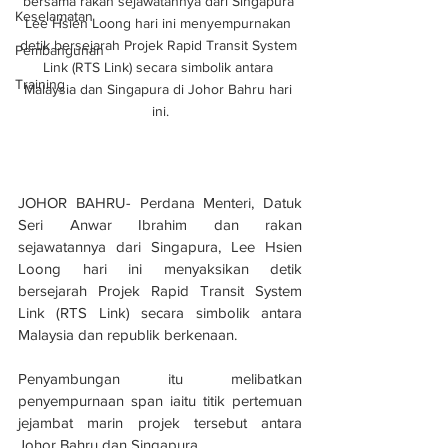
bersama rakan sejawatannya dari Singapura 
Keselamatan
Lee Hsien Loong hari ini menyempurnakan 
detik bersejarah Projek Rapid Transit System 
Pembangunan
Link (RTS Link) secara simbolik antara 
Training
Malaysia dan Singapura di Johor Bahru hari 
ini.
JOHOR BAHRU- Perdana Menteri, Datuk 
Seri Anwar Ibrahim dan rakan 
sejawatannya dari Singapura, Lee Hsien 
Loong hari ini menyaksikan detik 
bersejarah Projek Rapid Transit System 
Link (RTS Link) secara simbolik antara 
Malaysia dan republik berkenaan.
Penyambungan itu melibatkan 
penyempurnaan span iaitu titik pertemuan 
jejambat marin projek tersebut antara 
Johor Bahru dan Singapura.