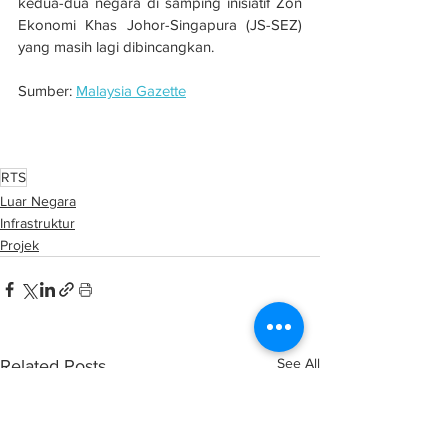
kedua-dua negara di samping inisiatif Zon 
Ekonomi Khas Johor-Singapura (JS-SEZ) 
yang masih lagi dibincangkan.
Sumber: 
Malaysia Gazette
Malaysia-Singapura rasmi titik pertemuan 
jejambat marin projek RTS Link
RTS
Luar Negara
Infrastruktur
Projek
See All
Related Posts