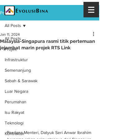
Post
All Posts
Jan 11, 2024
All Posts
Malaysia-Singapura rasmi titik pertemuan
jejambat marin projek RTS Link
Projek
Infrastruktur
Semenanjung
Sabah & Sarawak
Luar Negara
Perumahan
Isu Rakyat
Teknologi
Perdana Menteri, Datyuk Seri Anwar Ibrahim 
Kontraktor