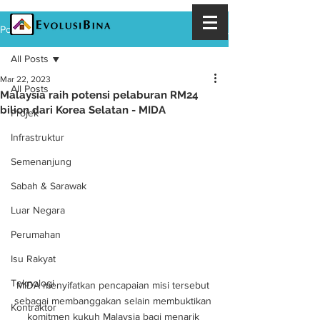
Post
All Posts
Mar 22, 2023
All Posts
Malaysia raih potensi pelaburan RM24
bilion dari Korea Selatan - MIDA
Projek
Infrastruktur
Semenanjung
Sabah & Sarawak
Luar Negara
Perumahan
Isu Rakyat
Teknologi
MIDA menyifatkan pencapaian misi tersebut 
sebagai membanggakan selain membuktikan 
Kontraktor
komitmen kukuh Malaysia bagi menarik 