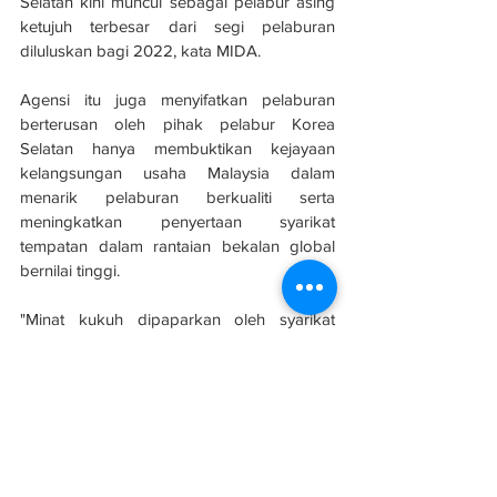
Selatan kini muncul sebagai pelabur asing 
ketujuh terbesar dari segi pelaburan 
diluluskan bagi 2022, kata MIDA.
Agensi itu juga menyifatkan pelaburan 
berterusan oleh pihak pelabur Korea 
Selatan hanya membuktikan kejayaan 
kelangsungan usaha Malaysia dalam 
menarik pelaburan berkualiti serta 
meningkatkan penyertaan syarikat 
tempatan dalam rantaian bekalan global 
bernilai tinggi.
"Minat kukuh dipaparkan oleh syarikat 
Korea Selatan dalam misi ini menjadi 
pemangkin utama dalam mengembangkan 
lagi hubungan perdagangan dan 
pelaburan dua hala, terutama dalam bidang 
yang menyokong agenda mampan serta 
hijau yang diperjuangkan oleh kedua-dua 
negara," kata MIDA.