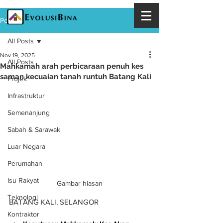
Post
All Posts
Nov 19, 2025
All Posts
Mahkamah arah perbicaraan penuh kes
saman kecuaian tanah runtuh Batang Kali
Projek
Infrastruktur
Semenanjung
Sabah & Sarawak
Luar Negara
Perumahan
Isu Rakyat
Gambar hiasan
Teknologi
BATANG KALI, SELANGOR
Kontraktor