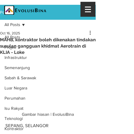
Post
All Posts
Oct 16, 2025
All Posts
MAHB, kontraktor boleh dikenakan tindakan
susulan gangguan khidmat Aerotrain di
Projek
KLIA - Loke
Infrastruktur
Semenanjung
Sabah & Sarawak
Luar Negara
Perumahan
Isu Rakyat
Gambar hiasan | EvolusiBina
Teknologi
SEPANG, SELANGOR
Kontraktor