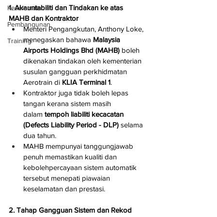
1. Akauntabiliti dan Tindakan ke atas 
Keselamatan
MAHB dan Kontraktor
Pembangunan
Menteri Pengangkutan, Anthony Loke, 
menegaskan bahawa 
Malaysia 
Training
Airports Holdings Bhd (MAHB)
 boleh 
dikenakan tindakan oleh kementerian 
susulan gangguan perkhidmatan 
Aerotrain di 
KLIA Terminal 1
.
Kontraktor juga tidak boleh lepas 
tangan kerana sistem masih 
dalam 
tempoh liabiliti kecacatan 
(Defects Liability Period - DLP)
 selama 
dua tahun.
MAHB mempunyai tanggungjawab 
penuh memastikan kualiti dan 
kebolehpercayaan sistem automatik 
tersebut menepati piawaian 
keselamatan dan prestasi.
2. Tahap Gangguan Sistem dan Rekod 