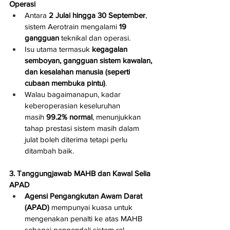
Operasi
Antara 
2 Julai hingga 30 September
, 
sistem Aerotrain mengalami 
19 
gangguan
 teknikal dan operasi.
Isu utama termasuk 
kegagalan 
semboyan, gangguan sistem kawalan, 
dan kesalahan manusia (seperti 
cubaan membuka pintu)
.
Walau bagaimanapun, kadar 
keberoperasian keseluruhan 
masih 
99.2% normal
, menunjukkan 
tahap prestasi sistem masih dalam 
julat boleh diterima tetapi perlu 
ditambah baik.
3. Tanggungjawab MAHB dan Kawal Selia 
APAD
Agensi Pengangkutan Awam Darat 
(APAD)
 mempunyai kuasa untuk 
mengenakan penalti ke atas MAHB 
sebagai pengendali sistem rel 