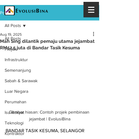
Post
All Posts
Aug 19, 2025
All Posts
Mah Sing dilantik pemaju utama jejambat
RM52.5 juta di Bandar Tasik Kesuma
Projek
Infrastruktur
Semenanjung
Sabah & Sarawak
Luar Negara
Perumahan
Gambar hiasan: Contoh projek pembinaan 
Isu Rakyat
jejambat | EvolusiBina
Teknologi
BANDAR TASIK KESUMA, SELANGOR
Kontraktor