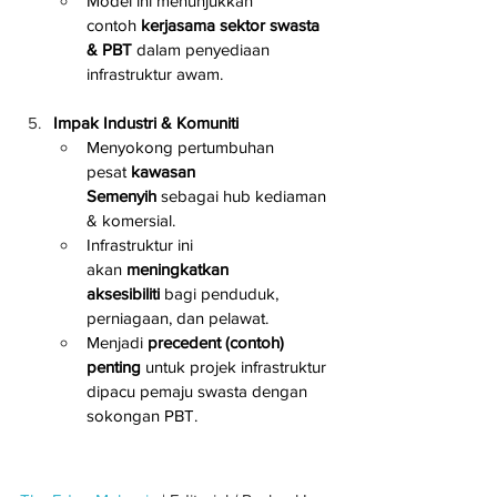
Model ini menunjukkan 
contoh 
kerjasama sektor swasta 
& PBT
 dalam penyediaan 
infrastruktur awam.
Impak Industri & Komuniti
Menyokong pertumbuhan 
pesat 
kawasan 
Semenyih
 sebagai hub kediaman 
& komersial.
Infrastruktur ini 
akan 
meningkatkan 
aksesibiliti
 bagi penduduk, 
perniagaan, dan pelawat.
Menjadi 
precedent (contoh) 
penting
 untuk projek infrastruktur 
dipacu pemaju swasta dengan 
sokongan PBT.