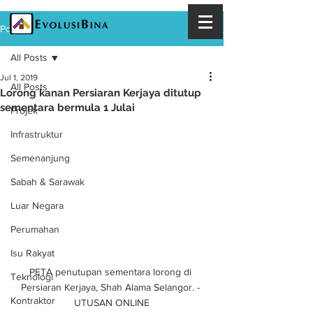
Post
All Posts
Jul 1, 2019
All Posts
Lorong kanan Persiaran Kerjaya ditutup
sementara bermula 1 Julai
Projek
Infrastruktur
Semenanjung
Sabah & Sarawak
Luar Negara
Perumahan
Isu Rakyat
PETA penutupan sementara lorong di 
Teknologi
Persiaran Kerjaya, Shah Alama Selangor. - 
Kontraktor
UTUSAN ONLINE