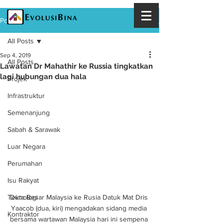
Post
All Posts
Sep 4, 2019
All Posts
Lawatan Dr Mahathir ke Russia tingkatkan
lagi hubungan dua hala
Projek
Infrastruktur
Semenanjung
Sabah & Sarawak
Luar Negara
Perumahan
Isu Rakyat
Teknologi
Duta Besar Malaysia ke Rusia Datuk Mat Dris 
Yaacob (dua, kiri) mengadakan sidang media 
Kontraktor
bersama wartawan Malaysia hari ini sempena 