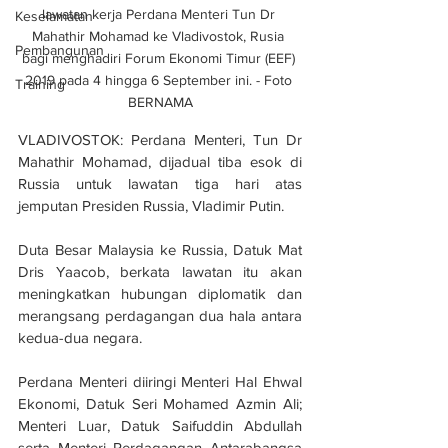
lawatan kerja Perdana Menteri Tun Dr 
Keselamatan
Mahathir Mohamad ke Vladivostok, Rusia 
Pembangunan
bagi menghadiri Forum Ekonomi Timur (EEF) 
2019 pada 4 hingga 6 September ini. - Foto 
Training
BERNAMA
VLADIVOSTOK: Perdana Menteri, Tun Dr 
Mahathir Mohamad, dijadual tiba esok di 
Russia untuk lawatan tiga hari atas 
jemputan Presiden Russia, Vladimir Putin.
Duta Besar Malaysia ke Russia, Datuk Mat 
Dris Yaacob, berkata lawatan itu akan 
meningkatkan hubungan diplomatik dan 
merangsang perdagangan dua hala antara 
kedua-dua negara.
Perdana Menteri diiringi Menteri Hal Ehwal 
Ekonomi, Datuk Seri Mohamed Azmin Ali; 
Menteri Luar, Datuk Saifuddin Abdullah 
serta Menteri Perdagangan Antarabangsa 