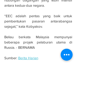
hubungan dagangan yang lebih intensif 
antara kedua-dua negara.
“EEC adalah pentas yang baik untuk 
pembentukan pasaran antarabangsa 
sejagat,” kata Kobyakov.
Beliau berkata Malaysia mempunyai 
beberapa projek pelaburan utama di 
Russia. - BERNAMA
Sumber: 
Berita Harian
#evolusibina
#Rusia
See All
Related Posts