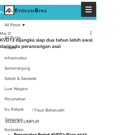
Post
All Posts
May 21
All Posts
KVDT2 dijangka siap dua tahun lebih awal
daripada perancangan asal
Projek
Infrastruktur
Semenanjung
Sabah & Sarawak
Luar Negara
Perumahan
Isu Rakyat
| Fauzi Baharudin
Teknologi
KUALA LUMPUR
Kontraktor
Percepatan Projek KVDT2 (Siap 2027 