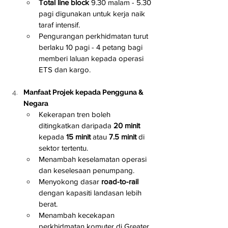
Total line block
 9.30 malam - 5.30 
pagi digunakan untuk kerja naik 
taraf intensif.
Pengurangan perkhidmatan turut 
berlaku 10 pagi - 4 petang bagi 
memberi laluan kepada operasi 
ETS dan kargo.
Manfaat Projek kepada Pengguna & 
Negara
Kekerapan tren boleh 
ditingkatkan daripada 
20 minit
kepada 
15 minit
 atau 
7.5 minit
 di 
sektor tertentu.
Menambah keselamatan operasi 
dan keselesaan penumpang.
Menyokong dasar 
road-to-rail
dengan kapasiti landasan lebih 
berat.
Menambah kecekapan 
perkhidmatan komuter di Greater 