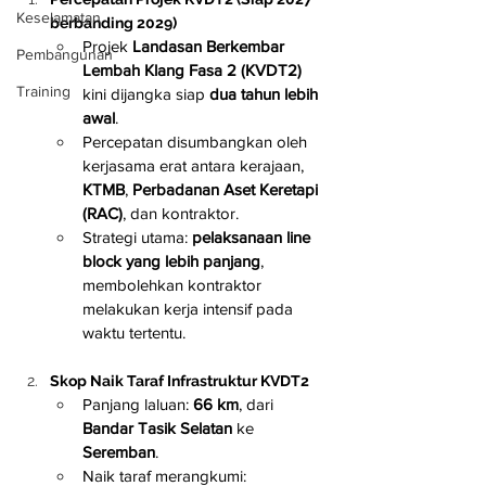
Keselamatan
berbanding 2029)
Projek 
Landasan Berkembar 
Pembangunan
Lembah Klang Fasa 2 (KVDT2)
Training
kini dijangka siap 
dua tahun lebih 
awal
.
Percepatan disumbangkan oleh 
kerjasama erat antara kerajaan, 
KTMB
, 
Perbadanan Aset Keretapi 
(RAC)
, dan kontraktor.
Strategi utama: 
pelaksanaan line 
block yang lebih panjang
, 
membolehkan kontraktor 
melakukan kerja intensif pada 
waktu tertentu.
Skop Naik Taraf Infrastruktur KVDT2
Panjang laluan: 
66 km
, dari 
Bandar Tasik Selatan
 ke 
Seremban
.
Naik taraf merangkumi: