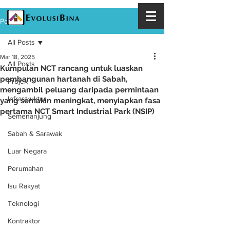
Post
All Posts
Mar 18, 2025
All Posts
Kumpulan NCT rancang untuk luaskan
pembangunan hartanah di Sabah,
Projek
mengambil peluang daripada permintaan
Infrastruktur
yang semakin meningkat, menyiapkan fasa
pertama NCT Smart Industrial Park (NSIP)
Semenanjung
Sabah & Sarawak
Luar Negara
Perumahan
Isu Rakyat
Teknologi
Kontraktor