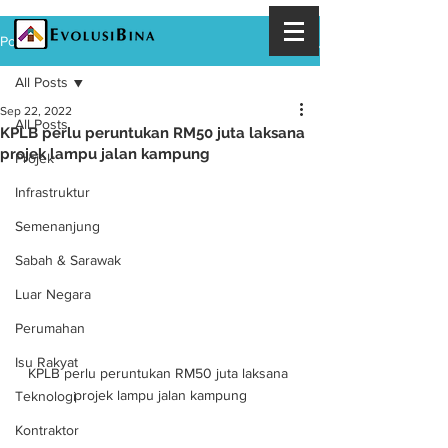
Post
All Posts
Sep 22, 2022
All Posts
KPLB perlu peruntukan RM50 juta laksana
projek lampu jalan kampung
Projek
Infrastruktur
Semenanjung
Sabah & Sarawak
Luar Negara
Perumahan
Isu Rakyat
KPLB perlu peruntukan RM50 juta laksana 
projek lampu jalan kampung
Teknologi
Kontraktor