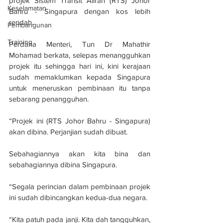
projek Sistem Transit Aliran (RTS) Johor 
Keselamatan
Bahru - Singapura dengan kos lebih 
rendah.
Pembangunan
Training
Perdana Menteri, Tun Dr Mahathir 
Mohamad berkata, selepas menangguhkan 
projek itu sehingga hari ini, kini kerajaan 
sudah memaklumkan kepada Singapura 
untuk meneruskan pembinaan itu tanpa 
sebarang penangguhan.
“Projek ini (RTS Johor Bahru - Singapura) 
akan dibina. Perjanjian sudah dibuat.
Sebahagiannya akan kita bina dan 
sebahagiannya dibina Singapura.
“Segala perincian dalam pembinaan projek 
ini sudah dibincangkan kedua-dua negara.
“Kita patuh pada janji. Kita dah tangguhkan, 